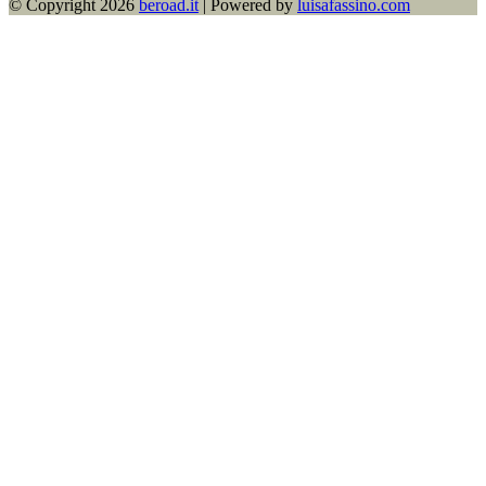
© Copyright 2026​
beroad.it
| Powered by
luisafassino.com
Contact
Us