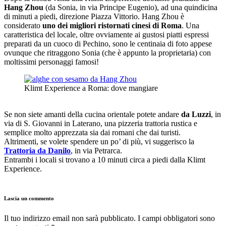
Hang Zhou
(da Sonia, in via Principe Eugenio), ad una quindicina
di minuti a piedi, direzione Piazza Vittorio. Hang Zhou è
considerato
uno dei migliori ristornati cinesi di Roma
. Una
caratteristica del locale, oltre ovviamente ai gustosi piatti espressi
preparati da un cuoco di Pechino, sono le centinaia di foto appese
ovunque che ritraggono Sonia (che è appunto la proprietaria) con
moltissimi personaggi famosi!
Klimt Experience a Roma: dove mangiare
Se non siete amanti della cucina orientale potete andare
da Luzzi
, in
via
di S. Giovanni in Laterano
, una pizzeria trattoria rustica e
semplice molto apprezzata sia dai romani che dai turisti.
Altrimenti, se volete spendere un po’ di più, vi suggerisco la
Trattoria da Danilo
, in via Petrarca.
Entrambi i locali si trovano a 10 minuti circa a piedi dalla Klimt
Experience.
Lascia un commento
Il tuo indirizzo email non sarà pubblicato. I campi obbligatori sono