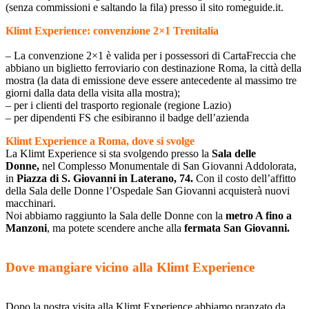
(senza commissioni e saltando la fila) presso il sito romeguide.it.
Klimt Experience: convenzione 2×1 Trenitalia
– La convenzione 2×1 è valida per i possessori di CartaFreccia che
abbiano un biglietto ferroviario con destinazione Roma, la città della
mostra (la data di emissione deve essere antecedente al massimo tre
giorni dalla data della visita alla mostra);
– per i clienti del trasporto regionale (regione Lazio)
– per dipendenti FS che esibiranno il badge dell’azienda
Klimt Experience a Roma, dove si svolge
La Klimt Experience si sta svolgendo presso la
Sala delle
Donne,
nel Complesso Monumentale di San Giovanni Addolorata,
in
Piazza di S. Giovanni in Laterano, 74.
Con il costo dell’affitto
della Sala delle Donne l’Ospedale San Giovanni acquisterà nuovi
macchinari.
Noi abbiamo raggiunto la Sala delle Donne con la
metro A fino a
Manzoni
, ma potete scendere anche alla
fermata San Giovanni.
Dove mangiare vicino alla Klimt Experience
Dopo la nostra visita alla Klimt Experience abbiamo pranzato da