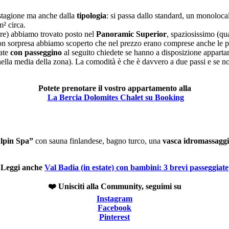
stagione ma anche dalla
tipologia
: si passa dallo standard, un monoloca
² circa.
re) abbiamo trovato posto nel
Panoramic Superior
, spaziosissimo (qu
con sorpresa abbiamo scoperto che nel prezzo erano comprese anche le p
iate
con passeggino
al seguito chiedete se hanno a disposizione apparta
nella media della zona). La comodità è che è davvero a due passi e se n
Potete prenotare il vostro appartamento alla
La Bercia Dolomites Chalet su Booking
lpin Spa”
con sauna finlandese, bagno turco, una
vasca idromassaggi
Leggi anche
Val Badia (in estate) con bambini: 3 brevi passeggiate
❤️ Unisciti alla Community, seguimi su
Instagram
Facebook
Pinterest