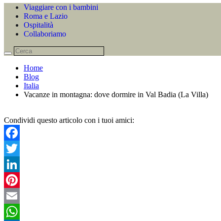
Viaggiare con i bambini
Roma e Lazio
Ospitalità
Collaboriamo
Home
Blog
Italia
Vacanze in montagna: dove dormire in Val Badia (La Villa)
Condividi questo articolo con i tuoi amici:
Facebook
Twitter
LinkedIn
Pinterest
Email