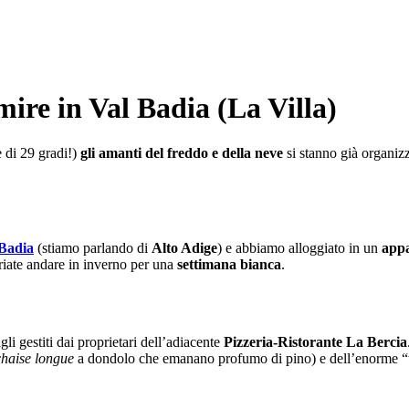
re in Val Badia (La Villa)
 di 29 gradi!)
gli amanti del freddo e della neve
si stanno già organiz
Badia
(stiamo parlando di
Alto Adige
) e abbiamo alloggiato in un
appa
feriate andare in inverno per una
settimana bianca
.
gli gestiti dai proprietari dell’adiacente
Pizzeria-Ristorante La Bercia
haise longue
a dondolo che emanano profumo di pino) e dell’enorme “tap