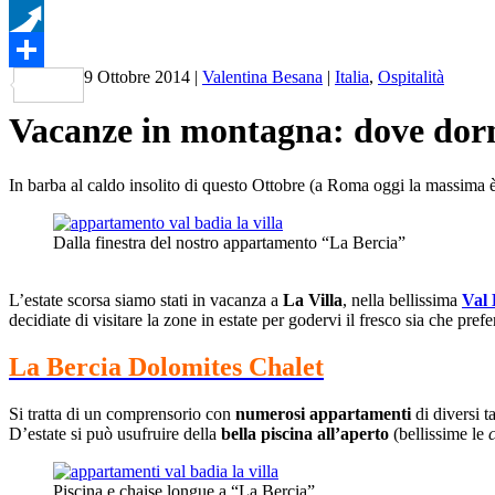
WhatsApp
Pusha
9 Ottobre 2014
|
Valentina Besana
|
Italia
,
Ospitalità
Condividi
Vacanze in montagna: dove dormi
In barba al caldo insolito di questo Ottobre (a Roma oggi la massima è
Dalla finestra del nostro appartamento “La Bercia”
L’estate scorsa siamo stati in vacanza a
La Villa
, nella bellissima
Val 
decidiate di visitare la zone in estate per godervi il fresco sia che pre
La Bercia Dolomites Chalet
Si tratta di un comprensorio con
numerosi appartamenti
di diversi ta
D’estate si può usufruire della
bella piscina all’aperto
(bellissime le
c
Piscina e chaise longue a “La Bercia”