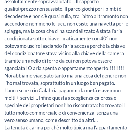
assolutalmente sopravvalutato… Il rapporto
qualità/prezzo non sussiste. Il parco giochi per i bimbi è
decadente e non c’è quasi nulla, tra l’altro al tramonto non
accendono nemmeno le luci.. non esiste una navetta per le
spiagge, ma la cosa che ci ha scandalizzato è stata l’aria
condizionata sotto chiave: praticamente con 40° non
potevamo uscire lasciando l’aria accesa perchè la chiave
del condizionatore stava vicino alla chiave della camera
tramite un anello di ferro da cui non poteva essere
sganciata! O aria spenta o appartamento aperto!!!!!!!!!
Noi abbiamo viaggiato tanto ma una cosa del genere non
l’ho mai trovata, soprattutto in un luogo ben pagato.
L’anno scorso in Calabria pagammo la metà e avemmo
molti + servizi… Infine questa accoglienza calorosa e
speciale dei proprietari non l’ho riscontrata: ho trovato il
tutto molto commerciale e di convenienza, senza una
vero senso umano, come descritto da altri…
La tenuta è carina perchè molto tipica ma l’appartamento