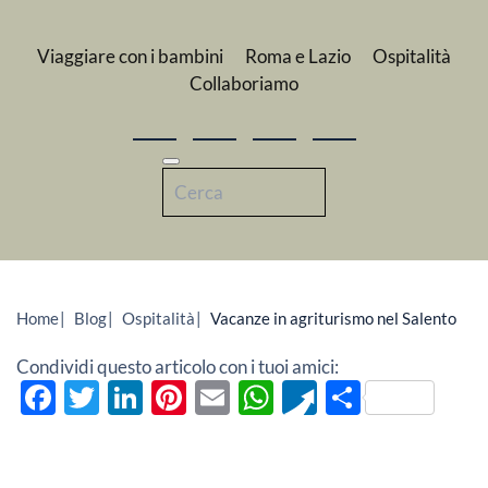
Viaggiare con i bambini
Roma e Lazio
Ospitalità
Collaboriamo
Home
Blog
Ospitalità
Vacanze in agriturismo nel Salento
Condividi questo articolo con i tuoi amici:
Facebook
Twitter
LinkedIn
Pinterest
Email
WhatsApp
Pusha
Condivi