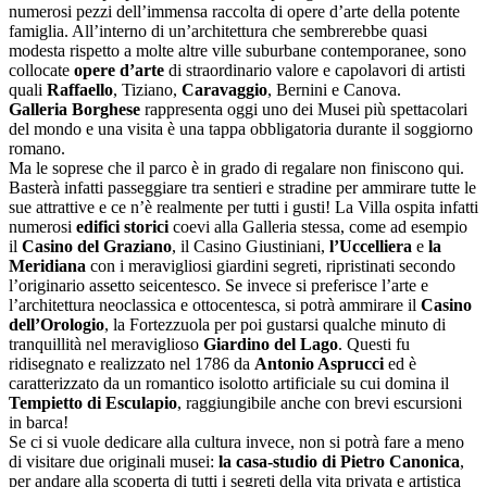
numerosi pezzi dell’immensa raccolta di opere d’arte della potente
famiglia. All’interno di un’architettura che sembrerebbe quasi
modesta rispetto a molte altre ville suburbane contemporanee, sono
collocate
opere d’arte
di straordinario valore e capolavori di artisti
quali
Raffaello
, Tiziano,
Caravaggio
, Bernini e Canova.
Galleria Borghese
rappresenta oggi uno dei Musei più spettacolari
del mondo e una visita è una tappa obbligatoria durante il soggiorno
romano.
Ma le soprese che il parco è in grado di regalare non finiscono qui.
Basterà infatti passeggiare tra sentieri e stradine per ammirare tutte le
sue attrattive e ce n’è realmente per tutti i gusti! La Villa ospita infatti
numerosi
edifici storici
coevi alla Galleria stessa, come ad esempio
il
Casino del Graziano
, il Casino Giustiniani,
l’Uccelliera
e
la
Meridiana
con i meravigliosi giardini segreti, ripristinati secondo
l’originario assetto seicentesco. Se invece si preferisce l’arte e
l’architettura neoclassica e ottocentesca, si potrà ammirare il
Casino
dell’Orologio
, la Fortezzuola per poi gustarsi qualche minuto di
tranquillità nel meraviglioso
Giardino del Lago
. Questi fu
ridisegnato e realizzato nel 1786 da
Antonio Asprucci
ed è
caratterizzato da un romantico isolotto artificiale su cui domina il
Tempietto di Esculapio
, raggiungibile anche con brevi escursioni
in barca!
Se ci si vuole dedicare alla cultura invece, non si potrà fare a meno
di visitare due originali musei:
la casa-studio di Pietro Canonica
,
per andare alla scoperta di tutti i segreti della vita privata e artistica