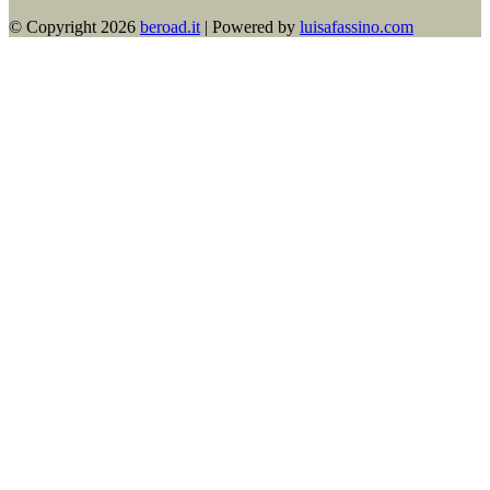
© Copyright 2026​
beroad.it
| Powered by
luisafassino.com
Contact
Us