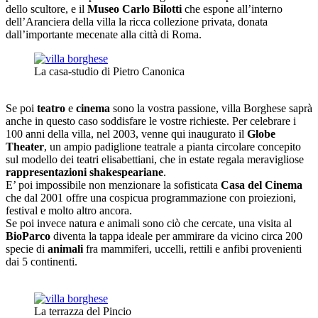
dello scultore, e il
Museo Carlo Bilotti
che espone all’interno
dell’Aranciera della villa la ricca collezione privata, donata
dall’importante mecenate alla città di Roma.
La casa-studio di Pietro Canonica
Se poi
teatro
e
cinema
sono la vostra passione, villa Borghese saprà
anche in questo caso soddisfare le vostre richieste. Per celebrare i
100 anni della villa, nel 2003, venne qui inaugurato il
Globe
Theater
, un ampio padiglione teatrale a pianta circolare concepito
sul modello dei teatri elisabettiani, che in estate regala meravigliose
rappresentazioni shakespeariane
.
E’ poi impossibile non menzionare la sofisticata
Casa del Cinema
che dal 2001 offre una cospicua programmazione con proiezioni,
festival e molto altro ancora.
Se poi invece natura e animali sono ciò che cercate, una visita al
BioParco
diventa la tappa ideale per ammirare da vicino circa 200
specie di
animali
fra mammiferi, uccelli, rettili e anfibi provenienti
dai 5 continenti.
La terrazza del Pincio