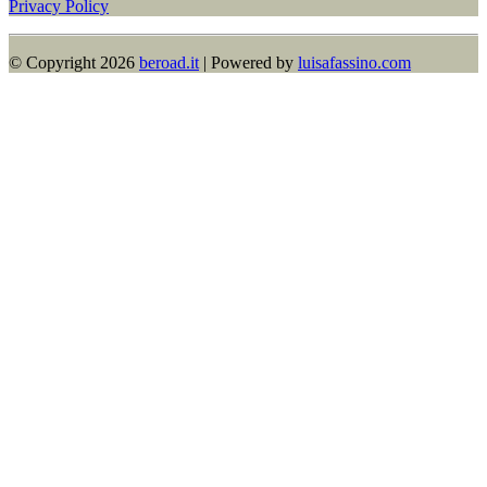
Privacy Policy
© Copyright 2026​
beroad.it
| Powered by
luisafassino.com
Contact
Us