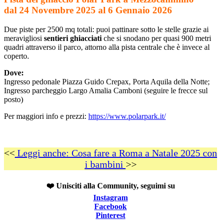
dal 24 Novembre 2025 al 6 Gennaio 2026
Due piste per 2500 mq totali: puoi pattinare sotto le stelle grazie ai
meravigliosi
sentieri ghiacciati
che si snodano per quasi 900 metri
quadri attraverso il parco, attorno alla pista centrale che è invece al
coperto.
Dove:
Ingresso pedonale Piazza Guido Crepax, Porta Aquila della Notte;
Ingresso parcheggio Largo Amalia Camboni (seguire le frecce sul
posto)
Per maggiori info e prezzi:
https://www.polarpark.it/
<<
Leggi anche: Cosa fare a Roma a Natale 2025 con
i bambini
>>
❤️ Unisciti alla Community, seguimi su
Instagram
Facebook
Pinterest