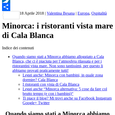
Pusha
18 Aprile 2018
|
Valentina Besana
|
Europa
,
Ospitalità
Condividi
Minorca: i ristoranti vista mare
di Cala Blanca
Indice dei contenuti
Quando siamo stati a Minorca abbiamo alloggiato a Cala
Blanca, che ci è piaciuta per l’atmosfera rilassata e per i
ristorantini vista mare. Non sono tantissimi, per questo li
abbiamo provati praticamente tutti!
Leggi anche: Minorca con bambini, in quale zona
dormire? Cala Blanca
I ristoranti con vista di Cala Blanca
Leggi anche “Minorca alternativa: 5 cose da fare col
brutto tempo (e con i bambini)“
Ti piace il blog? Mi trovi anche su Facebook Instagram
Google+ Twitter
Quando siamo stati a Minorca abbiamo