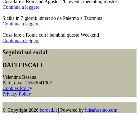
Cosa fare a Roma ad Agosto ’26: eventi, mercatini, mostre
Continua a leggere
Sicilia in 7 giorni: itinerario da Palermo a Taormina
Continua a leggere
Cosa fare a Roma con i bambini questo Weekend
Continua a leggere
Seguimi sui social
DATI FISCALI
Valentina Besana
Partita Iva: 15583041007
Cookies Policy
Privacy Policy
© Copyright 2026​
beroad.it
| Powered by
luisafassino.com
Contact
Us