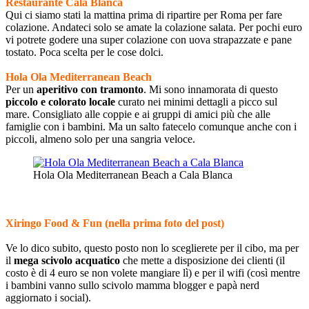
Restaurante Cala Blanca
Qui ci siamo stati la mattina prima di ripartire per Roma per fare
colazione. Andateci solo se amate la colazione salata. Per pochi euro
vi potrete godere una super colazione con uova strapazzate e pane
tostato. Poca scelta per le cose dolci.
Hola Ola Mediterranean Beach
Per un
aperitivo con tramonto
. Mi sono innamorata di questo
piccolo e colorato locale
curato nei minimi dettagli a picco sul
mare. Consigliato alle coppie e ai gruppi di amici più che alle
famiglie con i bambini. Ma un salto fatecelo comunque anche con i
piccoli, almeno solo per una sangria veloce.
Hola Ola Mediterranean Beach a Cala Blanca
Xiringo Food & Fun (nella prima foto del post)
Ve lo dico subito, questo posto non lo sceglierete per il cibo, ma per
il
mega scivolo acquatico
che mette a disposizione dei clienti (il
costo è di 4 euro se non volete mangiare lì) e per il wifi (così mentre
i bambini vanno sullo scivolo mamma blogger e papà nerd
aggiornato i social).