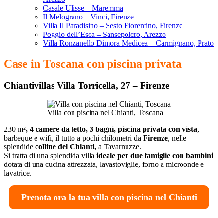
Casale Ulisse – Maremma
Il Melograno – Vinci, Firenze
Villa Il Paradisino – Sesto Fiorentino, Firenze
Poggio dell’Esca – Sansepolcro, Arezzo
Villa Ronzanello Dimora Medicea – Carmignano, Prato
Case in Toscana con piscina privata
Chiantivillas Villa Torricella, 27
– Firenze
Villa con piscina nel Chianti, Toscana
230 m²
, 4 camere da letto, 3 bagni, piscina privata con vista
,
barbeque e wifi, il tutto a pochi chilometri da
Firenze
, nelle
splendide
colline del Chianti,
a Tavarnuzze.
Si tratta di una splendida villa
ideale per due famiglie con bambini
dotata di una cucina attrezzata, lavastoviglie, forno a microonde e
lavatrice.
Prenota ora la tua villa con piscina nel Chianti