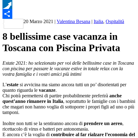
WhatsApp
Pusha
20 Marzo 2021
|
Valentina Besana
|
Italia
,
Ospitalità
Condividi
8 bellissime case vacanza in
Toscana con Piscina Privata
Estate 2021: ho selezionato per voi delle bellissime case in Toscana
con piscina per passare le vacanze estive in totale relax con la
vostra famiglia e i vostri amici più intimi
L’
estate
si avvicina ma siamo ancora tutti un po’ disorientati per
quanto riguarda le
vacanze
.
Chi potrà permettersi di partire probabilmente preferirà
anche
quest’anno rimanere in Italia
, soprattutto le famiglie con i bambini
che magari non hanno voglia di sottoporre i propri figli ad uno o più
tamponi.
Inoltre non tutti se la sentiranno ancora di
prendere un aereo
,
ricettacolo di virus e batteri per antonomasia.
E ancora c’è la voglia di
contribuire al far rialzare l’economia del