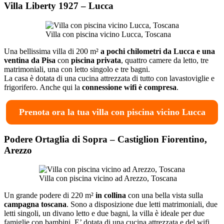
Villa Liberty 1927
– Lucca
Villa con piscina vicino Lucca, Toscana
Una bellissima villa di 200 m²
a pochi chilometri da Lucca e una
ventina da Pisa
con
piscina privata
, quattro camere da letto, tre
matrimoniali, una con letto singolo e tre bagni.
La casa è dotata di una cucina attrezzata di tutto con lavastoviglie e
frigorifero. Anche qui la
connessione wifi è compresa
.
Prenota ora la tua villa con piscina vicino Lucca
Podere Ortaglia di Sopra
– Castiglion Fiorentino,
Arezzo
Villa con piscina vicino ad Arezzo, Toscana
Un grande podere di 220 m²
in collina
con una bella vista sulla
campagna toscana
. Sono a disposizione due letti matrimoniali, due
letti singoli, un divano letto e due bagni, la villa è ideale per due
famiglie con bambini. E’ dotata di una cucina attrezzata e del wifi.