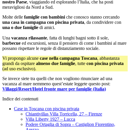
nostro Paese
, viaggiando ed esplorando l’Italia, che ha posti
meravigliosi da Nord a Sud.
Molte delle
famiglie con bambini
che conosco stanno cercando
una casa in campagna con piscina privata
, da condividere con
una o due famiglie
di amici.
Una
vacanza rilassante
, fatta di lunghi bagni sotto il sole,
barbecue
ed escursioni, senza il pensiero di come i bambini al mare
possano rispettare le regole di distanziamento sociale.
Vi propongo alcune
case nella campagna Toscana
, abbastanza
grandi da ospitare
almeno due famiglie
, tutte
con piscina privata
(ad uso esclusivo).
Se invece siete tra quelli che non vogliono rinunciare ad una
vacanza al mare nemmeno quest’estate leggete questo post:
Villaggi/Resort/Hotel fronte mare per famiglie (Italia)
Indice dei contenuti
Case in Toscana con piscina privata
Chiantivillas Villa Torricella, 27 – Firenze
Villa Liberty 1927 – Lucca
Podere Ortaglia di Sopra – Castiglion Fiorentino,
Arezzo