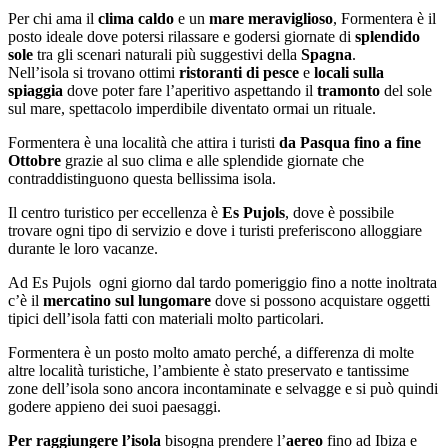
Per chi ama il
clima caldo
e un
mare meraviglioso
, Formentera è il
posto ideale dove potersi rilassare e godersi giornate di
splendido
sole
tra gli scenari naturali più suggestivi della
Spagna
.
Nell’isola si trovano ottimi
ristoranti di pesce
e
locali sulla
spiaggia
dove poter fare l’aperitivo aspettando il
tramonto
del sole
sul mare, spettacolo imperdibile diventato ormai un rituale.
Formentera è una località che attira i turisti
da Pasqua fino a fine
Ottobre
grazie al suo clima e alle splendide giornate che
contraddistinguono questa bellissima isola.
Il centro turistico per eccellenza è
Es Pujols
, dove è possibile
trovare ogni tipo di servizio e dove i turisti preferiscono alloggiare
durante le loro vacanze.
Ad Es Pujols ogni giorno dal tardo pomeriggio fino a notte inoltrata
c’è il
mercatino sul lungomare
dove si possono acquistare oggetti
tipici dell’isola fatti con materiali molto particolari.
Formentera è un posto molto amato perché, a differenza di molte
altre località turistiche, l’ambiente è stato preservato e tantissime
zone dell’isola sono ancora incontaminate e selvagge e si può quindi
godere appieno dei suoi paesaggi.
Per raggiungere l’isola
bisogna prendere l’
aereo
fino ad Ibiza e