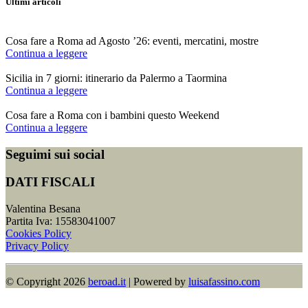
Ultimi articoli
Cosa fare a Roma ad Agosto ’26: eventi, mercatini, mostre
Continua a leggere
Sicilia in 7 giorni: itinerario da Palermo a Taormina
Continua a leggere
Cosa fare a Roma con i bambini questo Weekend
Continua a leggere
Seguimi sui social
DATI FISCALI
Valentina Besana
Partita Iva: 15583041007
Cookies Policy
Privacy Policy
© Copyright 2026​
beroad.it
| Powered by
luisafassino.com