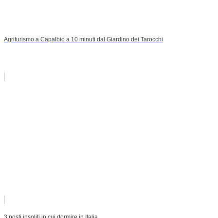
Agriturismo a Capalbio a 10 minuti dal Giardino dei Tarocchi
3 posti insoliti in cui dormire in Italia