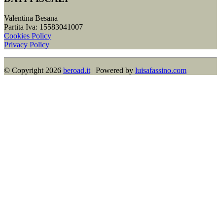
Valentina Besana
Partita Iva: 15583041007
Cookies Policy
Privacy Policy
© Copyright 2026​
beroad.it
| Powered by
luisafassino.com
Contact
Us