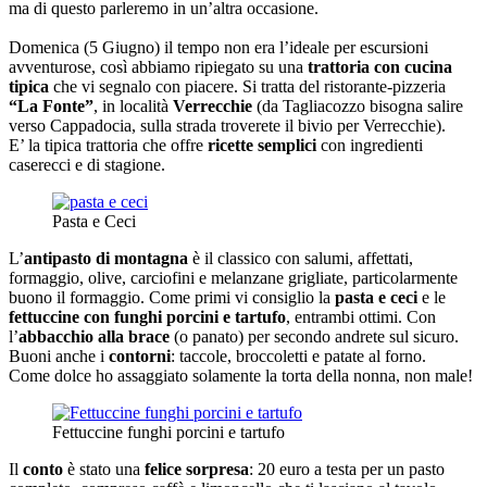
ma di questo parleremo in un’altra occasione.
Domenica (5 Giugno) il tempo non era l’ideale per escursioni
avventurose, così abbiamo ripiegato su una
trattoria con cucina
tipica
che vi segnalo con piacere. Si tratta del ristorante-pizzeria
“La Fonte”
, in località
Verrecchie
(da Tagliacozzo bisogna salire
verso Cappadocia, sulla strada troverete il bivio per Verrecchie).
E’ la tipica trattoria che offre
ricette semplici
con ingredienti
caserecci e di stagione.
Pasta e Ceci
L’
antipasto di montagna
è il classico con salumi, affettati,
formaggio, olive, carciofini e melanzane grigliate, particolarmente
buono il formaggio. Come primi vi consiglio la
pasta e ceci
e le
fettuccine con funghi porcini e tartufo
, entrambi ottimi. Con
l’
abbacchio alla brace
(o panato) per secondo andrete sul sicuro.
Buoni anche i
contorni
: taccole, broccoletti e patate al forno.
Come dolce ho assaggiato solamente la torta della nonna, non male!
Fettuccine funghi porcini e tartufo
Il
conto
è stato una
felice sorpresa
: 20 euro a testa per un pasto