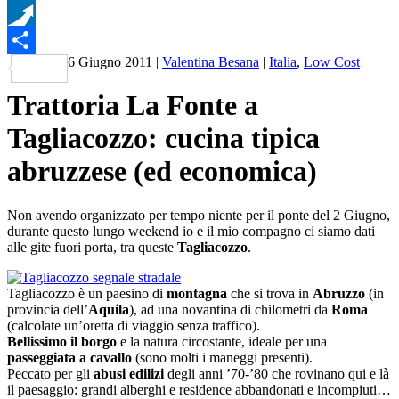
WhatsApp
Pusha
6 Giugno 2011
|
Valentina Besana
|
Italia
,
Low Cost
Condividi
Trattoria La Fonte a
Tagliacozzo: cucina tipica
abruzzese (ed economica)
Non avendo organizzato per tempo niente per il ponte del 2 Giugno,
durante questo lungo weekend io e il mio compagno ci siamo dati
alle gite fuori porta, tra queste
Tagliacozzo
.
Tagliacozzo è un paesino di
montagna
che si trova in
Abruzzo
(in
provincia dell’
Aquila
), ad una novantina di chilometri da
Roma
(calcolate un’oretta di viaggio senza traffico).
Bellissimo il borgo
e la natura circostante, ideale per una
passeggiata a cavallo
(sono molti i maneggi presenti).
Peccato per gli
abusi edilizi
degli anni ’70-’80 che rovinano qui e là
il paesaggio: grandi alberghi e residence abbandonati e incompiuti…